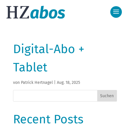
Digital-Abo +
Tablet
Premium-Abo
von
Patrick Hertnagel
|
Aug. 18, 2025
Aktuelle Aktionen
Digital-Abo
Suchen
Wochenendabo
Digital-Abo + Tablet
Reklamation
Recent Posts
Digitaler Testmonat
Meine Daten