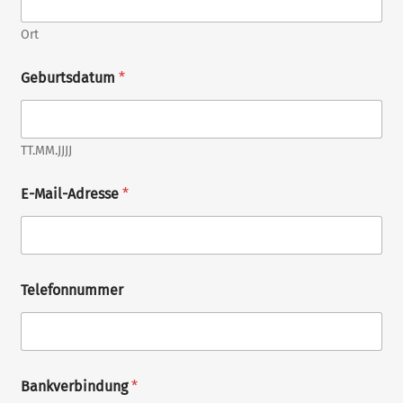
r
t
Ort
*
Geburtsdatum
*
TT.MM.JJJJ
4
E-Mail-Adresse
*
9
,
9
0
€
*
Telefonnummer
A
d
r
e
s
s
Bankverbindung
*
e