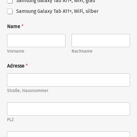
Samsung Galaxy Tab A11+, WiFi, grau
Samsung Galaxy Tab A11+, WiFi, silber
Name
*
Vorname
Nachname
Adresse
*
Straße, Hausnummer
P
L
Z
PLZ
*
O